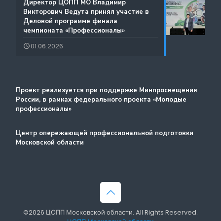
️Директор ЦОПП МО Владимир
Атлас доступных профессий для лиц с
Викторович Ведута принял участие в
Дополнительные образовательные услуги
интеллектуальными нарушениями
Деловой программе финала
чемпионата «Профессионалы»
Лучшие практики и онлайн-колледж
01.06.2026
Стажировка
Методический портал
Проект реализуется при поддержке Минпросвещения
России, в рамках федерального проекта «Молодые
профессионалы»
Центр опережающей профессиональной подготовки
Московской области
©2026 ЦОПП Московской области. All Rights Reserved.