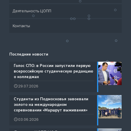
Деятельность ЦОПП
Приёмная кампания
Контакты
Система СПО Московской области
Банк партнеров
Аналитический отдел содействия трудоустройству
Центр содействия занятости учащейся молодежи и
Контакты
выпускников
трудоустройству выпускников учреждений
Последние новости
Ресурсы ЦОПП МО
профессионального образования
Каталог образовательных программ
️Голос СПО: в России запустили первую
всероссийскую студенческую редакцию
Документы
о колледжах
Международная деятельность
29.07.2026
Истории Успеха
Содействие занятости
️Студенты из Подмосковья завоевали
Благодарности
золото на международном
Региональный проект по Профориентации
соревновании «Маршрут выживания»
Фестиваль профессий «Путь навыков»
03.06.2026
Руководство по проведению трансляций