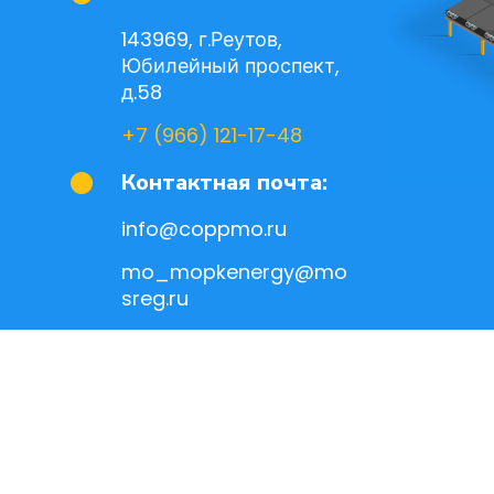
143969, г.Реутов,
Юбилейный проспект,
д.58
+7 (966) 121-17-48
Контактная почта:
info@coppmo.ru
mo_mopkenergy@mo
sreg.ru