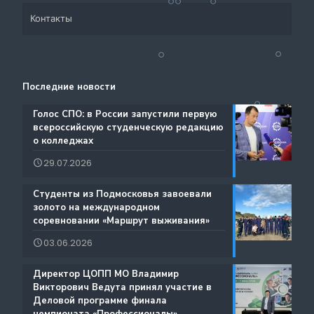
Контакты
Система СПО Московской области
Банк партнеров
Аналитический отдел содействия трудоустройству
Центр содействия занятости учащейся молодежи и
Контакты
выпускников
трудоустройству выпускников учреждений
Последние новости
Ресурсы ЦОПП МО
профессионального образования
Каталог образовательных программ
️Голос СПО: в России запустили первую
всероссийскую студенческую редакцию
Документы
о колледжах
Международная деятельность
29.07.2026
Истории Успеха
Содействие занятости
️Студенты из Подмосковья завоевали
Благодарности
золото на международном
Региональный проект по Профориентации
соревновании «Маршрут выживания»
Фестиваль профессий «Путь навыков»
03.06.2026
Руководство по проведению трансляций
️Директор ЦОПП МО Владимир
Атлас доступных профессий для лиц с
Викторович Ведута принял участие в
Дополнительные образовательные услуги
интеллектуальными нарушениями
Деловой программе финала