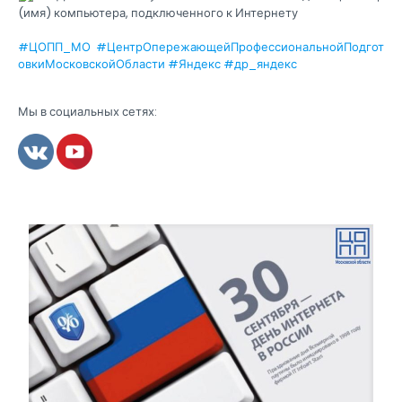
(имя) компьютера, подключенного к Интернету
#ЦОПП_МО
#ЦентрОпережающейПрофессиональнойПодгот
овкиМосковскойОбласти
#Яндекс
#др_яндекс
Мы в социальных сетях: