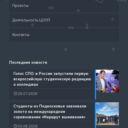
Проекты
Деятельность ЦОПП
Приёмная кампания
Контакты
Система СПО Московской области
Банк партнеров
Аналитический отдел содействия трудоустройству
Центр содействия занятости учащейся молодежи и
Контакты
выпускников
трудоустройству выпускников учреждений
Последние новости
Ресурсы ЦОПП МО
профессионального образования
Каталог образовательных программ
️Голос СПО: в России запустили первую
всероссийскую студенческую редакцию
Документы
о колледжах
Международная деятельность
29.07.2026
Истории Успеха
Содействие занятости
️Студенты из Подмосковья завоевали
Благодарности
золото на международном
Региональный проект по Профориентации
соревновании «Маршрут выживания»
Фестиваль профессий «Путь навыков»
03.06.2026