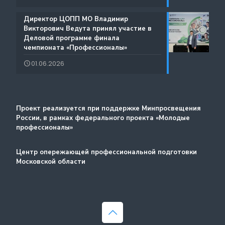
Руководство по проведению трансляций
️Директор ЦОПП МО Владимир
Атлас доступных профессий для лиц с
Викторович Ведута принял участие в
Дополнительные образовательные услуги
интеллектуальными нарушениями
Деловой программе финала
чемпионата «Профессионалы»
Лучшие практики и онлайн-колледж
01.06.2026
Стажировка
Методический портал
Проект реализуется при поддержке Минпросвещения
России, в рамках федерального проекта «Молодые
профессионалы»
Центр опережающей профессиональной подготовки
Московской области