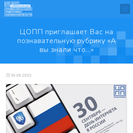
ЦОПП приглашает Вас на
познавательную рубрику «А
вы знали что…»
30.09.2022