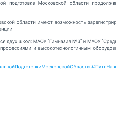
й подготовке Московской области продолжаю
ской области имеют возможность зарегистриров
енции.
ся двух школ: МАОУ "Гимназия №3" и МАОУ "Сред
 профессиями и высокотехнологичным оборудова
льнойПодготовкиМосковскойОбласти
#ПутьНав