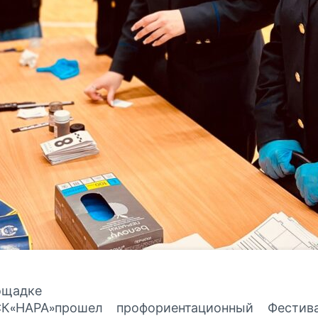
лощадке
СК«НАРА»прошел профориентационный Фестив