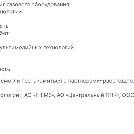
ия газового оборудования
хнологии
ость
абот
 мультимедийных технологий
ость
и смогли познакомиться с партнерами-работодат
ологии», АО «НФМЗ», АО «Центральный ППК», ООО
: