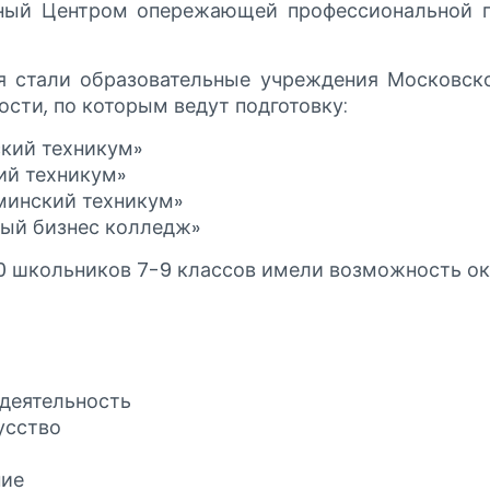
нный Центром опережающей профессиональной 
я стали образовательные учреждения Московско
сти, по которым ведут подготовку:
кий техникум»
й техникум»
инский техникум»
ый бизнес колледж»
0 школьников 7-9 классов имели возможность ок
 деятельность
усство
ние