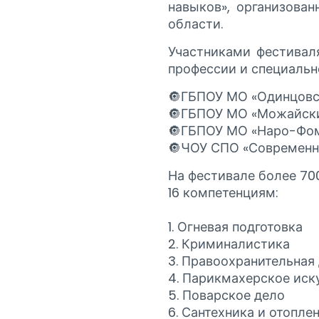
навыков», организова
области.
Участниками фестивал
профессии и специально
🔘ГБПОУ МО «Одинцовс
🔘ГБПОУ МО «Можайски
🔘ГБПОУ МО «Наро-Фом
🔘ЧОУ СПО «Современн
На фестивале более 70
16 компетенциям:
1. Огневая подготовка
2. Криминалистика
3. Правоохранительная
4. Парикмахерское иск
5. Поварское дело
6. Сантехника и отопле