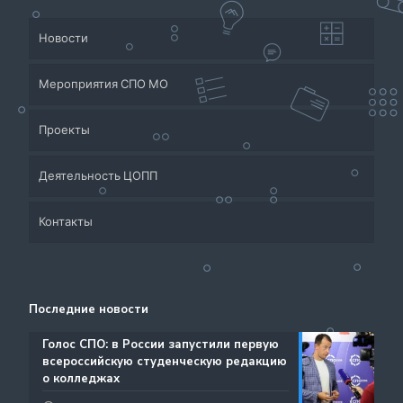
Новости
Мероприятия СПО МО
Проекты
Деятельность ЦОПП
Приёмная кампания
Контакты
Система СПО Московской области
Банк партнеров
Аналитический отдел содействия трудоустройству
Центр содействия занятости учащейся молодежи и
Контакты
выпускников
трудоустройству выпускников учреждений
Последние новости
Ресурсы ЦОПП МО
профессионального образования
Каталог образовательных программ
️Голос СПО: в России запустили первую
всероссийскую студенческую редакцию
Документы
о колледжах
Международная деятельность