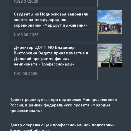
29.07.2026
Истории Успеха
Содействие занятости
️Студенты из Подмосковья завоевали
Благодарности
золото на международном
Региональный проект по Профориентации
соревновании «Маршрут выживания»
Фестиваль профессий «Путь навыков»
03.06.2026
Руководство по проведению трансляций
️Директор ЦОПП МО Владимир
Атлас доступных профессий для лиц с
Викторович Ведута принял участие в
Дополнительные образовательные услуги
интеллектуальными нарушениями
Деловой программе финала
чемпионата «Профессионалы»
Лучшие практики и онлайн-колледж
01.06.2026
Стажировка
Методический портал
Проект реализуется при поддержке Минпросвещения
России, в рамках федерального проекта «Молодые
профессионалы»
Центр опережающей профессиональной подготовки
Московской области