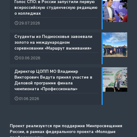
Каталог образовательных программ
️Голос СПО: в России запустили первую
всероссийскую студенческую редакцию
Документы
о колледжах
Международная деятельность
29.07.2026
Истории Успеха
Содействие занятости
️Студенты из Подмосковья завоевали
Благодарности
золото на международном
Региональный проект по Профориентации
соревновании «Маршрут выживания»
Фестиваль профессий «Путь навыков»
03.06.2026
Руководство по проведению трансляций
️Директор ЦОПП МО Владимир
Атлас доступных профессий для лиц с
Викторович Ведута принял участие в
Дополнительные образовательные услуги
интеллектуальными нарушениями
Деловой программе финала
чемпионата «Профессионалы»
Лучшие практики и онлайн-колледж
01.06.2026
Стажировка
Методический портал
Проект реализуется при поддержке Минпросвещения
России, в рамках федерального проекта «Молодые