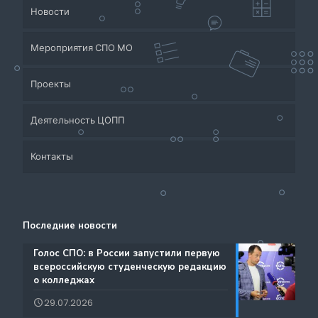
Новости
Мероприятия СПО МО
Проекты
Деятельность ЦОПП
Приёмная кампания
Контакты
Система СПО Московской области
Банк партнеров
Аналитический отдел содействия трудоустройству
Центр содействия занятости учащейся молодежи и
Контакты
выпускников
трудоустройству выпускников учреждений
Последние новости
Ресурсы ЦОПП МО
профессионального образования
Каталог образовательных программ
️Голос СПО: в России запустили первую
всероссийскую студенческую редакцию
Документы
о колледжах
Международная деятельность
29.07.2026
Истории Успеха