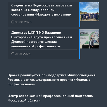
Содействие занятости
️Студенты из Подмосковья завоевали
Благодарности
золото на международном
Региональный проект по Профориентации
соревновании «Маршрут выживания»
Фестиваль профессий «Путь навыков»
03.06.2026
Руководство по проведению трансляций
️Директор ЦОПП МО Владимир
Атлас доступных профессий для лиц с
Викторович Ведута принял участие в
Дополнительные образовательные услуги
интеллектуальными нарушениями
Деловой программе финала
чемпионата «Профессионалы»
Лучшие практики и онлайн-колледж
01.06.2026
Стажировка
Методический портал
Проект реализуется при поддержке Минпросвещения
России, в рамках федерального проекта «Молодые
профессионалы»
Центр опережающей профессиональной подготовки
Московской области