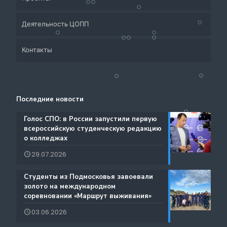
Деятельность ЦОПП
Приёмная кампания
Контакты
Система СПО Московской области
Банк партнеров
Аналитический отдел содействия трудоустройству
Центр содействия занятости учащейся молодежи и
Контакты
выпускников
трудоустройству выпускников учреждений
Последние новости
Ресурсы ЦОПП МО
профессионального образования
Каталог образовательных программ
️Голос СПО: в России запустили первую
всероссийскую студенческую редакцию
Документы
о колледжах
Международная деятельность
29.07.2026
Истории Успеха
Содействие занятости
️Студенты из Подмосковья завоевали
Благодарности
золото на международном
Региональный проект по Профориентации
соревновании «Маршрут выживания»
Фестиваль профессий «Путь навыков»
03.06.2026
Руководство по проведению трансляций