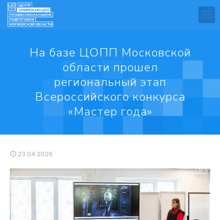
️На базе ЦОПП Московской
области прошел
региональный этап
Всероссийского конкурса
«Мастер года»
23.04.2026