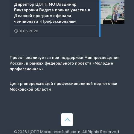
️Директор ЦОПП МО Владимир
Атлас доступных профессий для лиц с
Викторович Ведута принял участие в
Дополнительные образовательные услуги
интеллектуальными нарушениями
Деловой программе финала
чемпионата «Профессионалы»
Лучшие практики и онлайн-колледж
01.06.2026
Стажировка
Методический портал
Проект реализуется при поддержке Минпросвещения
России, в рамках федерального проекта «Молодые
профессионалы»
Центр опережающей профессиональной подготовки
Московской области
©2026 ЦОПП Московской области. All Rights Reserved.