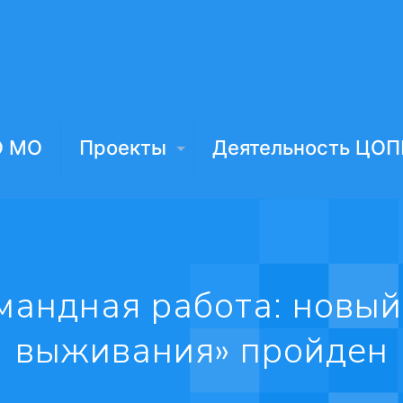
О МО
Проекты
Деятельность ЦОП
омандная работа: новы
выживания» пройден