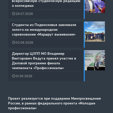
всероссийскую студенческую редакцию
Документы
о колледжах
Международная деятельность
29.07.2026
Истории Успеха
Содействие занятости
️Студенты из Подмосковья завоевали
Благодарности
золото на международном
Региональный проект по Профориентации
соревновании «Маршрут выживания»
Фестиваль профессий «Путь навыков»
03.06.2026
Руководство по проведению трансляций
️Директор ЦОПП МО Владимир
Атлас доступных профессий для лиц с
Викторович Ведута принял участие в
Дополнительные образовательные услуги
интеллектуальными нарушениями
Деловой программе финала
чемпионата «Профессионалы»
Лучшие практики и онлайн-колледж
01.06.2026
Стажировка
Методический портал
Проект реализуется при поддержке Минпросвещения
России, в рамках федерального проекта «Молодые
профессионалы»