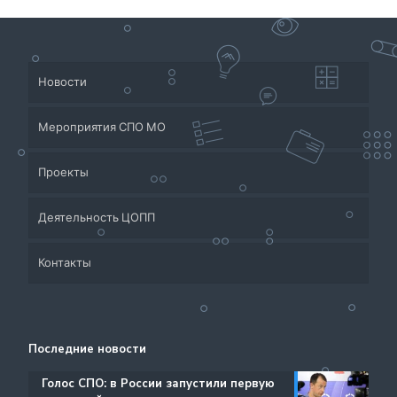
Новости
Мероприятия СПО МО
Проекты
Деятельность ЦОПП
Приёмная кампания
Контакты
Система СПО Московской области
Банк партнеров
Аналитический отдел содействия трудоустройству
Центр содействия занятости учащейся молодежи и
Контакты
выпускников
трудоустройству выпускников учреждений
Последние новости
Ресурсы ЦОПП МО
профессионального образования
Каталог образовательных программ
️Голос СПО: в России запустили первую