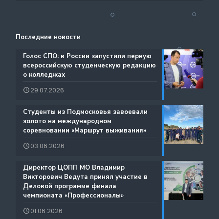
Аналитический отдел содействия трудоустройству
Центр содействия занятости учащейся молодежи и
Контакты
выпускников
трудоустройству выпускников учреждений
Последние новости
Ресурсы ЦОПП МО
профессионального образования
Каталог образовательных программ
️Голос СПО: в России запустили первую
всероссийскую студенческую редакцию
Документы
о колледжах
Международная деятельность
29.07.2026
Истории Успеха
Содействие занятости
️Студенты из Подмосковья завоевали
Благодарности
золото на международном
Региональный проект по Профориентации
соревновании «Маршрут выживания»
Фестиваль профессий «Путь навыков»
03.06.2026
Руководство по проведению трансляций
️Директор ЦОПП МО Владимир
Атлас доступных профессий для лиц с
Викторович Ведута принял участие в
Дополнительные образовательные услуги
интеллектуальными нарушениями
Деловой программе финала
чемпионата «Профессионалы»
Лучшие практики и онлайн-колледж
01.06.2026