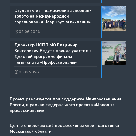
Содействие занятости
️Студенты из Подмосковья завоевали
Благодарности
золото на международном
Региональный проект по Профориентации
соревновании «Маршрут выживания»
Фестиваль профессий «Путь навыков»
03.06.2026
Руководство по проведению трансляций
️Директор ЦОПП МО Владимир
Атлас доступных профессий для лиц с
Викторович Ведута принял участие в
Дополнительные образовательные услуги
интеллектуальными нарушениями
Деловой программе финала
чемпионата «Профессионалы»
Лучшие практики и онлайн-колледж
01.06.2026
Стажировка
Методический портал
Проект реализуется при поддержке Минпросвещения
России, в рамках федерального проекта «Молодые
профессионалы»
Центр опережающей профессиональной подготовки
Московской области