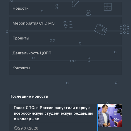
Новости
Мероприятия СПО МО
Проекты
Деятельность ЦОПП
Приёмная кампания
Контакты
Система СПО Московской области
Банк партнеров
Аналитический отдел содействия трудоустройству
Центр содействия занятости учащейся молодежи и
Контакты
выпускников
трудоустройству выпускников учреждений
Последние новости
Ресурсы ЦОПП МО
профессионального образования
Каталог образовательных программ
️Голос СПО: в России запустили первую
всероссийскую студенческую редакцию
Документы
о колледжах
Международная деятельность
29.07.2026
Истории Успеха