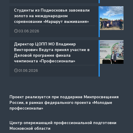
Содействие занятости
️Студенты из Подмосковья завоевали
Благодарности
золото на международном
Региональный проект по Профориентации
соревновании «Маршрут выживания»
Фестиваль профессий «Путь навыков»
03.06.2026
Руководство по проведению трансляций
️Директор ЦОПП МО Владимир
Атлас доступных профессий для лиц с
Викторович Ведута принял участие в
Дополнительные образовательные услуги
интеллектуальными нарушениями
Деловой программе финала
чемпионата «Профессионалы»
Лучшие практики и онлайн-колледж
01.06.2026
Стажировка
Методический портал
Проект реализуется при поддержке Минпросвещения
России, в рамках федерального проекта «Молодые
профессионалы»
Центр опережающей профессиональной подготовки
Московской области