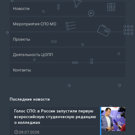
Новости
Мероприятия СПО МО
Проекты
Деятельность ЦОПП
Приёмная кампания
Контакты
Система СПО Московской области
Банк партнеров
Аналитический отдел содействия трудоустройству
Центр содействия занятости учащейся молодежи и
Контакты
выпускников
трудоустройству выпускников учреждений
Последние новости
Ресурсы ЦОПП МО
профессионального образования
Каталог образовательных программ
️Голос СПО: в России запустили первую
всероссийскую студенческую редакцию
Документы
о колледжах
Международная деятельность
29.07.2026
Истории Успеха