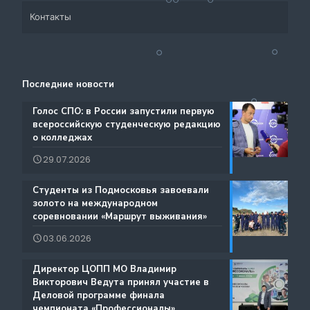
Контакты
Система СПО Московской области
Банк партнеров
Аналитический отдел содействия трудоустройству
Центр содействия занятости учащейся молодежи и
Контакты
выпускников
трудоустройству выпускников учреждений
Последние новости
Ресурсы ЦОПП МО
профессионального образования
Каталог образовательных программ
️Голос СПО: в России запустили первую
всероссийскую студенческую редакцию
Документы
о колледжах
Международная деятельность
29.07.2026
Истории Успеха
Содействие занятости
️Студенты из Подмосковья завоевали
Благодарности
золото на международном
Региональный проект по Профориентации
соревновании «Маршрут выживания»
Фестиваль профессий «Путь навыков»
03.06.2026
Руководство по проведению трансляций
️Директор ЦОПП МО Владимир
Атлас доступных профессий для лиц с
Викторович Ведута принял участие в
Дополнительные образовательные услуги
интеллектуальными нарушениями
Деловой программе финала
чемпионата «Профессионалы»