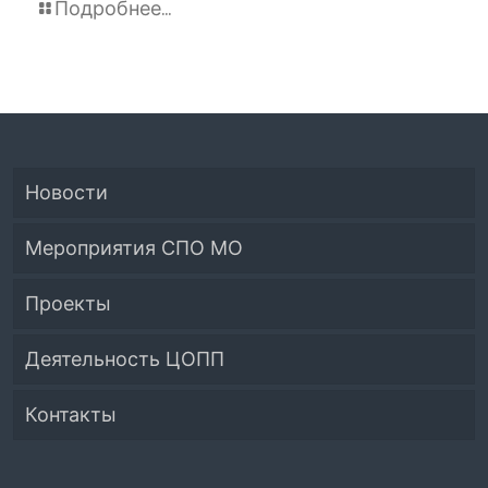
Подробнее...
Новости
Мероприятия СПО МО
Проекты
Деятельность ЦОПП
Приёмная кампания
Контакты
Система СПО Московской области
Банк партнеров
Аналитический отдел содействия
Центр содействия занятости учащейся
Контакты