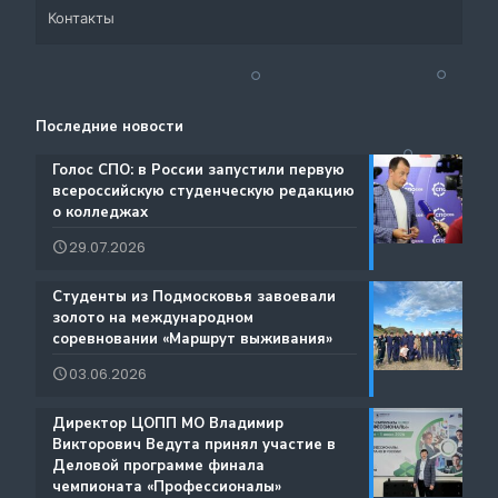
Контакты
Система СПО Московской области
Банк партнеров
Аналитический отдел содействия трудоустройству
Центр содействия занятости учащейся молодежи и
Контакты
выпускников
трудоустройству выпускников учреждений
Последние новости
Ресурсы ЦОПП МО
профессионального образования
Каталог образовательных программ
️Голос СПО: в России запустили первую
всероссийскую студенческую редакцию
Документы
о колледжах
Международная деятельность
29.07.2026
Истории Успеха
Содействие занятости
️Студенты из Подмосковья завоевали
Благодарности
золото на международном
Региональный проект по Профориентации
соревновании «Маршрут выживания»
Фестиваль профессий «Путь навыков»
03.06.2026
Руководство по проведению трансляций
️Директор ЦОПП МО Владимир
Атлас доступных профессий для лиц с
Викторович Ведута принял участие в
Дополнительные образовательные услуги
интеллектуальными нарушениями
Деловой программе финала
чемпионата «Профессионалы»