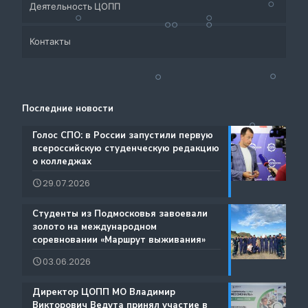
Деятельность ЦОПП
Приёмная кампания
Контакты
Система СПО Московской области
Банк партнеров
Аналитический отдел содействия трудоустройству
Центр содействия занятости учащейся молодежи и
Контакты
выпускников
трудоустройству выпускников учреждений
Последние новости
Ресурсы ЦОПП МО
профессионального образования
Каталог образовательных программ
️Голос СПО: в России запустили первую
всероссийскую студенческую редакцию
Документы
о колледжах
Международная деятельность
29.07.2026
Истории Успеха
Содействие занятости
️Студенты из Подмосковья завоевали
Благодарности
золото на международном
Региональный проект по Профориентации
соревновании «Маршрут выживания»
Фестиваль профессий «Путь навыков»
03.06.2026
Руководство по проведению трансляций
️Директор ЦОПП МО Владимир
Атлас доступных профессий для лиц с
Викторович Ведута принял участие в
Дополнительные образовательные услуги