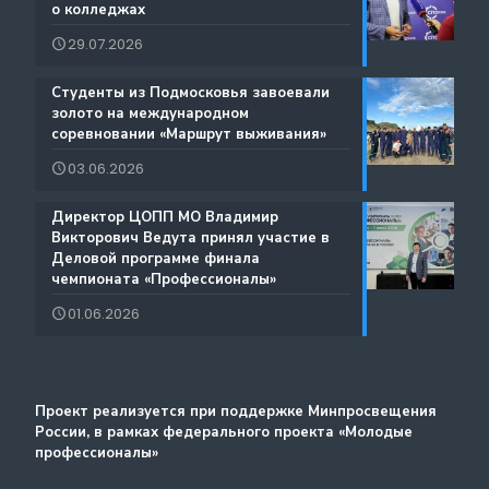
о колледжах
Международная деятельность
29.07.2026
Истории Успеха
Содействие занятости
️Студенты из Подмосковья завоевали
Благодарности
золото на международном
Региональный проект по Профориентации
соревновании «Маршрут выживания»
Фестиваль профессий «Путь навыков»
03.06.2026
Руководство по проведению трансляций
️Директор ЦОПП МО Владимир
Атлас доступных профессий для лиц с
Викторович Ведута принял участие в
Дополнительные образовательные услуги
интеллектуальными нарушениями
Деловой программе финала
чемпионата «Профессионалы»
Лучшие практики и онлайн-колледж
01.06.2026
Стажировка
Методический портал
Проект реализуется при поддержке Минпросвещения
России, в рамках федерального проекта «Молодые
профессионалы»