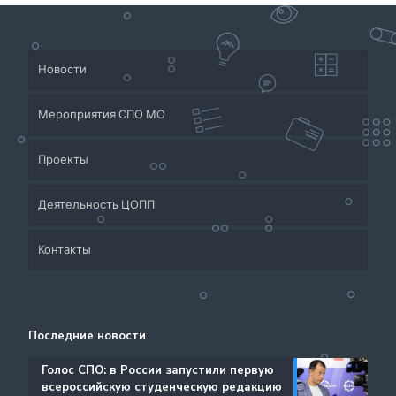
Новости
Мероприятия СПО МО
Проекты
Деятельность ЦОПП
Приёмная кампания
Контакты
Система СПО Московской области
Банк партнеров
Аналитический отдел содействия трудоустройству
Центр содействия занятости учащейся молодежи и
Контакты
выпускников
трудоустройству выпускников учреждений
Последние новости
Ресурсы ЦОПП МО
профессионального образования
Каталог образовательных программ
️Голос СПО: в России запустили первую
всероссийскую студенческую редакцию
Документы