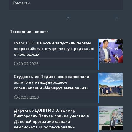
Контакты
Система СПО Московской области
Банк партнеров
Аналитический отдел содействия трудоустройству
Центр содействия занятости учащейся молодежи и
Контакты
выпускников
трудоустройству выпускников учреждений
Последние новости
Ресурсы ЦОПП МО
профессионального образования
Каталог образовательных программ
️Голос СПО: в России запустили первую
всероссийскую студенческую редакцию
Документы
о колледжах
Международная деятельность
29.07.2026
Истории Успеха
Содействие занятости
️Студенты из Подмосковья завоевали
Благодарности
золото на международном
Региональный проект по Профориентации
соревновании «Маршрут выживания»
Фестиваль профессий «Путь навыков»
03.06.2026
Руководство по проведению трансляций
️Директор ЦОПП МО Владимир
Атлас доступных профессий для лиц с
Викторович Ведута принял участие в
Дополнительные образовательные услуги
интеллектуальными нарушениями
Деловой программе финала
чемпионата «Профессионалы»