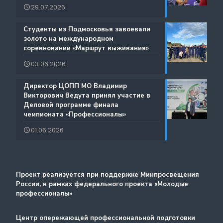
29.07.2026
Истории Успеха
Содействие занятости
️Студенты из Подмосковья завоевали
Благодарности
золото на международном
Региональный проект по Профориентации
соревновании «Маршрут выживания»
Фестиваль профессий «Путь навыков»
03.06.2026
Руководство по проведению трансляций
️Директор ЦОПП МО Владимир
Атлас доступных профессий для лиц с
Викторович Ведута принял участие в
Дополнительные образовательные услуги
интеллектуальными нарушениями
Деловой программе финала
чемпионата «Профессионалы»
Лучшие практики и онлайн-колледж
01.06.2026
Стажировка
Методический портал
Проект реализуется при поддержке Минпросвещения
России, в рамках федерального проекта «Молодые
профессионалы»
Центр опережающей профессиональной подготовки