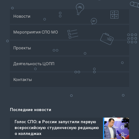
Новости
Мероприятия СПО МО
Проекты
Деятельность ЦОПП
Приёмная кампания
Контакты
Система СПО Московской области
Банк партнеров
Аналитический отдел содействия трудоустройству
Центр содействия занятости учащейся молодежи и
Контакты
выпускников
трудоустройству выпускников учреждений
Последние новости
Ресурсы ЦОПП МО
профессионального образования
Каталог образовательных программ
️Голос СПО: в России запустили первую
всероссийскую студенческую редакцию
Документы
о колледжах
Международная деятельность