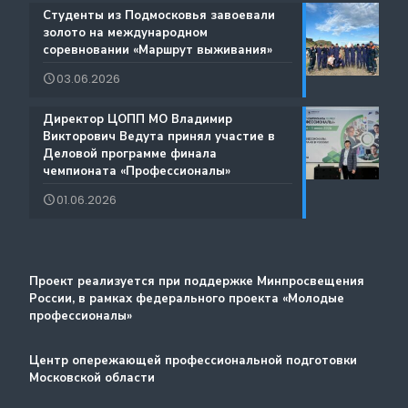
Содействие занятости
️Студенты из Подмосковья завоевали
Благодарности
золото на международном
Региональный проект по Профориентации
соревновании «Маршрут выживания»
Фестиваль профессий «Путь навыков»
03.06.2026
Руководство по проведению трансляций
️Директор ЦОПП МО Владимир
Атлас доступных профессий для лиц с
Викторович Ведута принял участие в
Дополнительные образовательные услуги
интеллектуальными нарушениями
Деловой программе финала
чемпионата «Профессионалы»
Лучшие практики и онлайн-колледж
01.06.2026
Стажировка
Методический портал
Проект реализуется при поддержке Минпросвещения
России, в рамках федерального проекта «Молодые
профессионалы»
Центр опережающей профессиональной подготовки
Московской области