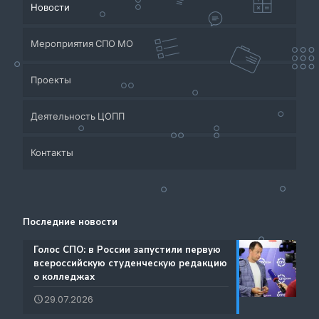
Новости
Мероприятия СПО МО
Проекты
Деятельность ЦОПП
Приёмная кампания
Контакты
Система СПО Московской области
Банк партнеров
Аналитический отдел содействия трудоустройству
Центр содействия занятости учащейся молодежи и
Контакты
выпускников
трудоустройству выпускников учреждений
Последние новости
Ресурсы ЦОПП МО
профессионального образования
Каталог образовательных программ
️Голос СПО: в России запустили первую
всероссийскую студенческую редакцию
Документы
о колледжах
Международная деятельность
29.07.2026
Истории Успеха