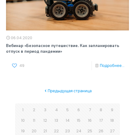
06.04.2020
Вебинар «Безопасное путешествие. Как запланировать
отпуск в период пандемии»
49
Подробнее...
Предыдущая страница
1
2
3
4
5
6
7
8
9
10
11
12
13
14
15
16
17
18
19
20
21
22
23
24
25
26
27