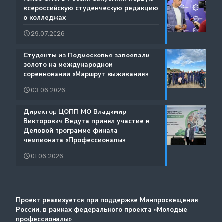
всероссийскую студенческую редакцию
Документы
о колледжах
Международная деятельность
29.07.2026
Истории Успеха
Содействие занятости
️Студенты из Подмосковья завоевали
Благодарности
золото на международном
Региональный проект по Профориентации
соревновании «Маршрут выживания»
Фестиваль профессий «Путь навыков»
03.06.2026
Руководство по проведению трансляций
️Директор ЦОПП МО Владимир
Атлас доступных профессий для лиц с
Викторович Ведута принял участие в
Дополнительные образовательные услуги
интеллектуальными нарушениями
Деловой программе финала
чемпионата «Профессионалы»
Лучшие практики и онлайн-колледж
01.06.2026
Стажировка
Методический портал
Проект реализуется при поддержке Минпросвещения
России, в рамках федерального проекта «Молодые
профессионалы»