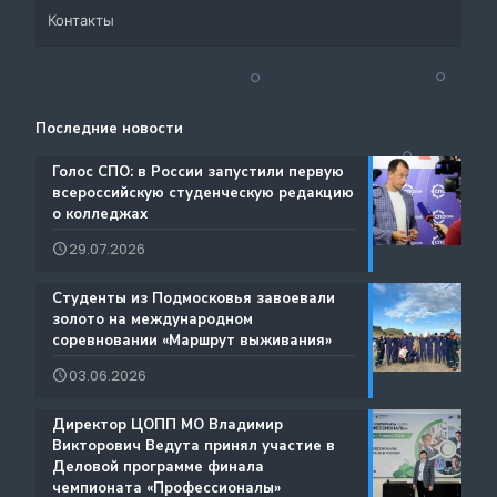
Контакты
Система СПО Московской области
Банк партнеров
Аналитический отдел содействия трудоустройству
Центр содействия занятости учащейся молодежи и
Контакты
выпускников
трудоустройству выпускников учреждений
Последние новости
Ресурсы ЦОПП МО
профессионального образования
Каталог образовательных программ
️Голос СПО: в России запустили первую
всероссийскую студенческую редакцию
Документы
о колледжах
Международная деятельность
29.07.2026
Истории Успеха
Содействие занятости
️Студенты из Подмосковья завоевали
Благодарности
золото на международном
Региональный проект по Профориентации
соревновании «Маршрут выживания»
Фестиваль профессий «Путь навыков»
03.06.2026
Руководство по проведению трансляций
️Директор ЦОПП МО Владимир
Атлас доступных профессий для лиц с
Викторович Ведута принял участие в
Дополнительные образовательные услуги
интеллектуальными нарушениями
Деловой программе финала
чемпионата «Профессионалы»