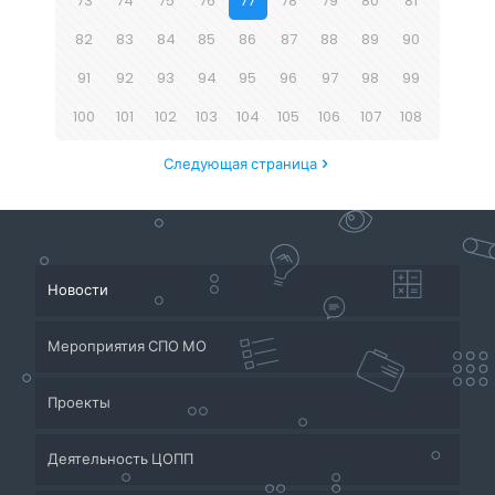
73
74
75
76
77
78
79
80
81
82
83
84
85
86
87
88
89
90
91
92
93
94
95
96
97
98
99
100
101
102
103
104
105
106
107
108
Следующая страница
Новости
Мероприятия СПО МО
Проекты
Деятельность ЦОПП
Приёмная кампания